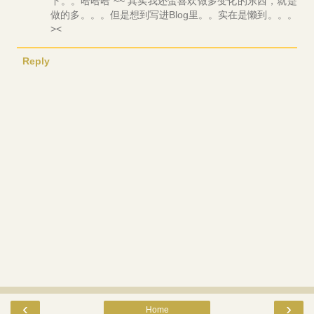
下。。哈哈哈 ~~ 其实我还蛮喜欢做多变化的东西，就是
做的多。。。但是想到写进Blog里。。实在是懒到。。。
><
Reply
‹
›
Home