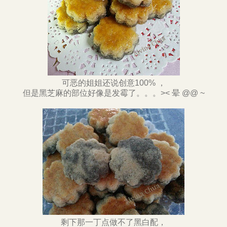
可恶的姐姐还说创意100% ，
但是黑芝麻的部位好像是发霉了。。。>< 晕 @@ ~
剩下那一丁点做不了黑白配，