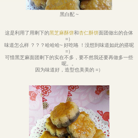
黑白配 ~
这是利用了用剩下的
黑芝麻酥饼
和
杏仁酥饼
面团做出的合体
=）
味道怎么样 ？？？哈哈哈~ 好吃咯 ！没想到味道如此的搭呢
=）
可惜黑芝麻面团剩下的实在不多，要不然我还要再做多一些
呢。。
因为味道好，造型也美美的 =）