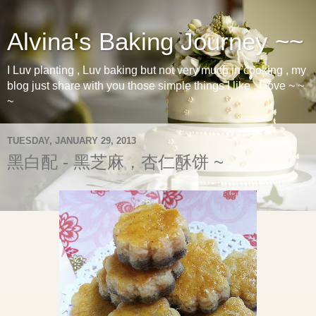
Alvina's Baking Journey ~~
I Luv planting , Luv baking but not very much in cooking , my
blog just share with you those simple things I like , I love ~ ~
~
TUESDAY, JANUARY 29, 2013
黑白配 - 黑芝麻，杏仁酥饼 ~